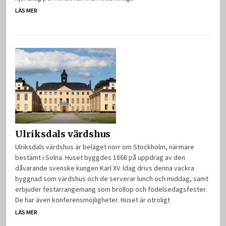
LÄS MER
Ulriksdals värdshus
Ulriksdals värdshus är beläget norr om Stockholm, närmare
bestämt i Solna. Huset byggdes 1868 på uppdrag av den
dåvarande svenske kungen Karl XV. Idag drivs denna vackra
byggnad som värdshus och de serverar lunch och middag, samt
erbjuder festarrangemang som bröllop och födelsedagsfester.
De har även konferensmöjligheter. Huset är otroligt
LÄS MER