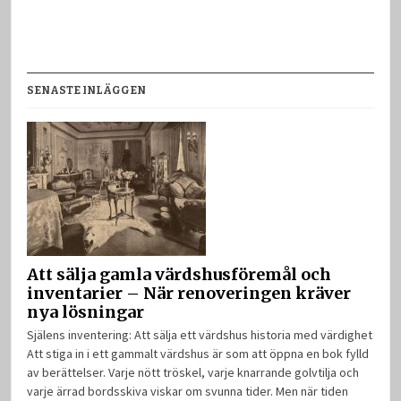
SENASTE INLÄGGEN
Att sälja gamla värdshusföremål och
inventarier – När renoveringen kräver
nya lösningar
Själens inventering: Att sälja ett värdshus historia med värdighet
Att stiga in i ett gammalt värdshus är som att öppna en bok fylld
av berättelser. Varje nött tröskel, varje knarrande golvtilja och
varje ärrad bordsskiva viskar om svunna tider. Men när tiden