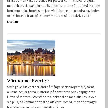
brukade man kalla värdshus för platser där man blev erbjuden
mat och dryck, samt kunde övernatta. Än idag är det många som
benämner sina hotell som just värdshus, medan andra använder
ordet hotell för att på ett mer modernt sätt beskriva vad
LÄS MER
Värdshus i Sverige
Sverige är ett vackert land på många sätt; skogarna, sjöarna,
älvarna och ängarna. Dofterna på sommaren och krispigheten i
luften på vintern. Storstäderna lockar alltid med sitt utbud och
sin puls, så kommer det alltid att vara. Men vill man åt ett lägre
hjärtslag per minut kan man hitta riktiga