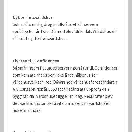
Nykterhetsvärdshus
Solna församling drog in tillståndet att servera
spritdrycker år 1855. Därmed blev Ulriksdals Wärdshus ett
så kallat nykterhetsvärdshus.
Flytten till Confidencen
Så småningom flyttades serveringen åter till Confidencen
som kom att anses som icke ändamålsenlig för
värdshusverksamhet. Dåvarande värdshusföreståndaren
A G Carlsson fick år 1868 att tillstånd att uppföra den
byggnad där värdshuset ligger än idag. Resultatet blev
det vackra, nästan skira vita trähuset vari värdshuset
huserar än idag.