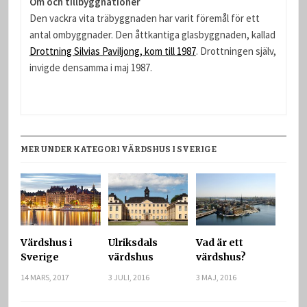
Om och tillbyggnationer
Den vackra vita träbyggnaden har varit föremål för ett
antal ombyggnader. Den åttkantiga glasbyggnaden, kallad
Drottning Silvias Paviljong, kom till 1987
. Drottningen själv,
invigde densamma i maj 1987.
MER UNDER KATEGORI VÄRDSHUS I SVERIGE
Värdshus i
Ulriksdals
Vad är ett
Sverige
värdshus
värdshus?
14 MARS, 2017
3 JULI, 2016
3 MAJ, 2016