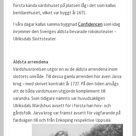
första kända värdshuset på platsen låg i det som kallas
beridarehuset, vilket var byggt år 1671.
I våra dagar kallas samma byggnad
Confidencen
som idag
inrymmer den Sveriges äldsta bevarade rokokoteater –
Ulriksdals Slottsteater.
Äldsta arrendena
Värdshusrörelsen utgör en av de äldsta arrendena inom
slottets område. Till dessa gamla arrenden hör även Järva
krog – med skrivet kontrakt år 1727. På den tiden ansågs
att de båda värdshusen utgjorde komplement till
varandra. Som tidigare nämnts var huvudsakligen
Ulriksdals Wärdshus avsett för i första han hov- och
gårdsfolk. Järva krog var främst avsett för vägfarande på
färdvägen till och från Enköping respektive Uppsala.